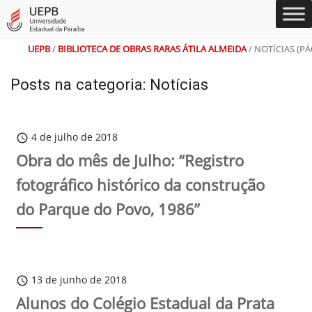
Ir
Ir
Ir
Ir
Alto
Mapa
para
para
para
para
Contraste
do
o
o
a
o
Site
conteúdo
menu
busca
rodapé
UEPB
/
BIBLIOTECA DE OBRAS RARAS ÁTILA ALMEIDA
/
NOTÍCIAS
(PÁ
Posts na categoria: Notícias
4 de julho de 2018
schedule
Obra do mês de Julho: “Registro
fotográfico histórico da construção
do Parque do Povo, 1986”
13 de junho de 2018
schedule
Alunos do Colégio Estadual da Prata