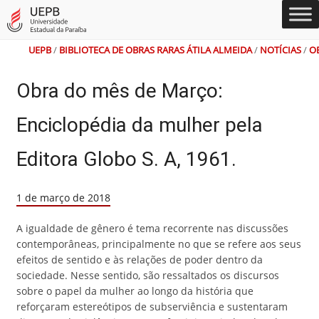
Ir
Ir
Ir
Ir
Alto
Mapa
para
para
para
para
Contraste
do
o
o
a
o
Site
conteúdo
menu
busca
rodapé
UEPB
/
BIBLIOTECA DE OBRAS RARAS ÁTILA ALMEIDA
/
NOTÍCIAS
/
O
Obra do mês de Março:
Enciclopédia da mulher pela
Editora Globo S. A, 1961.
1 de março de 2018
A igualdade de gênero é tema recorrente nas discussões
contemporâneas, principalmente no que se refere aos seus
efeitos de sentido e às relações de poder dentro da
sociedade. Nesse sentido, são ressaltados os discursos
sobre o papel da mulher ao longo da história que
reforçaram estereótipos de subserviência e sustentaram