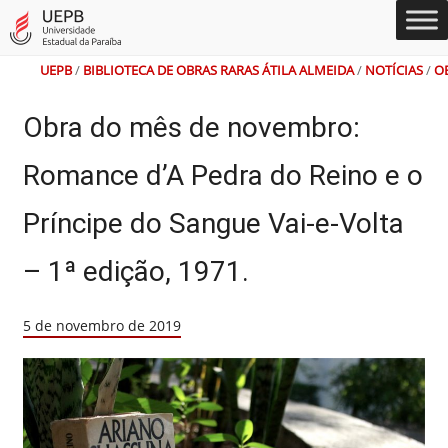
Ir
Ir
Ir
Ir
Alto
Mapa
para
para
para
para
Contraste
do
o
o
a
o
Site
conteúdo
menu
busca
rodapé
UEPB
/
BIBLIOTECA DE OBRAS RARAS ÁTILA ALMEIDA
/
NOTÍCIAS
/
O
Obra do mês de novembro:
Romance d’A Pedra do Reino e o
Príncipe do Sangue Vai-e-Volta
– 1ª edição, 1971.
5 de novembro de 2019