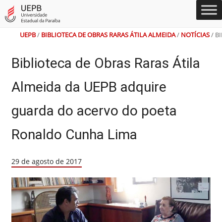
Ir
Ir
Ir
Ir
Alto
Mapa
para
para
para
para
Contraste
do
o
o
a
o
Site
conteúdo
menu
busca
rodapé
UEPB
/
BIBLIOTECA DE OBRAS RARAS ÁTILA ALMEIDA
/
NOTÍCIAS
/
B
Biblioteca de Obras Raras Átila
Almeida da UEPB adquire
guarda do acervo do poeta
Ronaldo Cunha Lima
29 de agosto de 2017